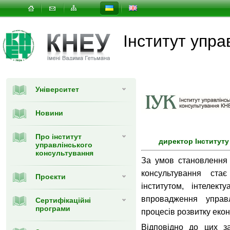
Інститут упра
Університет
Новини
Про інститут
директор Інститут
управлінського
консультування
За умов становлення 
консультування стає
Проєкти
інститутом, інтелек
впровадження управл
Сертифікаційні
програми
процесів розвитку екон
Відповідно до цих з