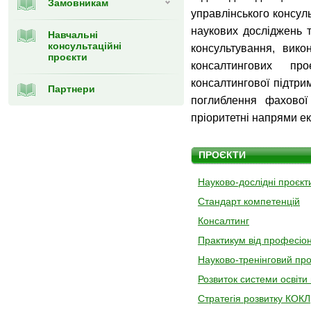
Замовникам
управлінського консул
наукових досліджень т
Навчальні
консультаційні
консультування, вико
проєкти
консалтингових пр
консалтингової підтри
Партнери
поглиблення фахової 
пріоритетні напрями ек
ПРОЄКТИ
Науково-дослідні проєкт
Стандарт компетенцій
Консалтинг
Практикум від професіон
Науково-тренінговий пр
Розвиток системи освіти 
Стратегія розвитку КОКЛ