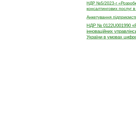
НДР №5/2023-г «Розробка
консалтингових послуг в 
Анкетування підприємст
НДР № 0122U001990 «Р
інноваційних управлінс
України в умовах цифро